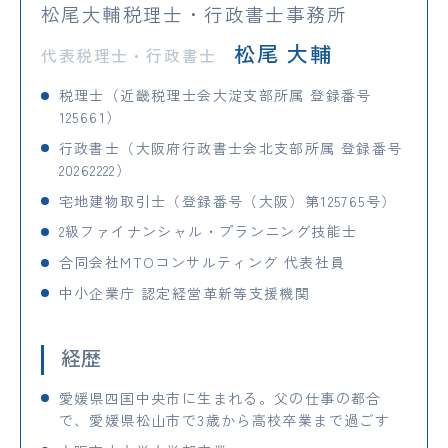
松尾大輔税理士・行政書士事務所
松尾 大輔
代表税理士・行政書士
税理士（近畿税理士会大淀支部所属 登録番号
125661）
行政書士（大阪府行政書士会北支部所属 登録番号
20262222）
宅地建物取引士（登録番号（大阪）第125765号）
2級ファイナンシャル・プランニング技能士
合同会社MTOコンサルティング 代表社員
中小企業庁 認定経営革新等支援機関
経歴
愛媛県四国中央市に生まれる。父の仕事の都合
で、愛媛県松山市で3歳から高校卒業まで過ごす